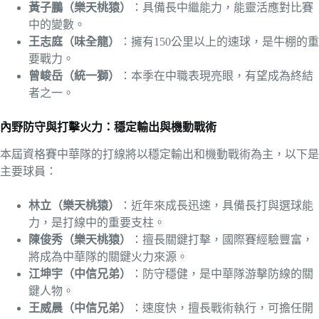
黃子鵬（樂天桃猿）
：具備長中繼能力，能靈活應對比賽
中的變數。
王志庭（味全龍）
：擁有150公里以上的速球，是牛棚的重
要戰力。
曾峻岳（統一獅）
：本季在中職表現亮眼，有望成為終結
者之一。
內野防守與打擊火力：穩定輸出與機動戰術
本屆資格賽中華隊的打線將以穩定輸出和機動戰術為主，以下是
主要球員：
林立（樂天桃猿）
：近年來成長迅速，具備長打與選球能
力，是打線中的重要支柱。
陳俊秀（樂天桃猿）
：擅長關鍵打擊，國際賽經驗豐富，
將成為中華隊的關鍵火力來源。
江坤宇（中信兄弟）
：防守穩健，是中華隊游擊防線的關
鍵人物。
王威晨（中信兄弟）
：速度快，擅長戰術執行，可擔任開