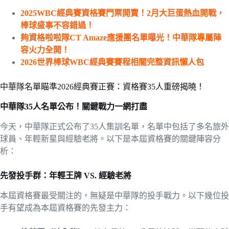
2025WBC經典賽資格賽門票開賣！2月大巨蛋熱血開戰，
棒球盛事不容錯過！
夠資格啦啦隊CT Amaze應援團名單曝光！中華隊專屬陣
容火力全開！
2026世界棒球WBC經典賽賽程相關完整資訊懶人包
中華隊名單瞄準2026經典賽正賽：資格賽35人重磅揭曉！
中華隊35人名單公布！關鍵戰力一網打盡
今天，中華隊正式公布了35人集訓名單，名單中包括了多名旅外
球員、年輕新星與經驗老將。以下是本屆資格賽的關鍵陣容分
析：
先發投手群：年輕王牌 VS. 經驗老將
本屆資格賽最受關注的，無疑是中華隊的投手戰力。以下幾位投
手有望成為本屆資格賽的先發主力：