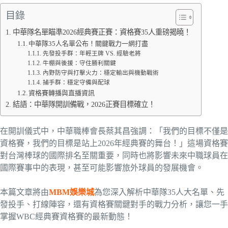
目錄
中華隊名單瞄準2026經典賽正賽：資格賽35人重磅揭曉！
中華隊35人名單公布！關鍵戰力一網打盡
先發投手群：年輕王牌 VS. 經驗老將
牛棚與後援：守住勝利關鍵
內野防守與打擊火力：穩定輸出與機動戰術
捕手群：穩定守備與配球
資格賽轉播與直播資訊
結語：中華隊開訓備戰，2026正賽目標確立！
在開訓儀式中，中華職棒會長蔡其昌強調：「我們的目標不僅是
資格賽，我們的目標是站上2026年經典賽的舞台！」這場資格賽
對台灣棒球的國際排名至關重要，同時也將影響未來中職球員在
國際賽事中的表現，甚至可能影響旅外球員的發展機會。
本篇文章將由
MBM娛樂城
為您深入解析中華隊35人大名單、先
發投手、打線陣容，還有資格賽關鍵對手的戰力分析，讓您一手
掌握WBC經典賽資格賽的最新動態！